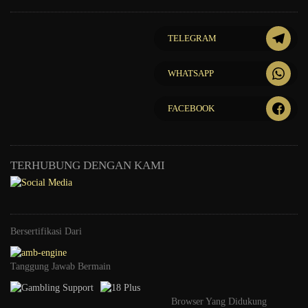
TELEGRAM
WHATSAPP
FACEBOOK
TERHUBUNG DENGAN KAMI
Bersertifikasi Dari
Tanggung Jawab Bermain
Browser Yang Didukung