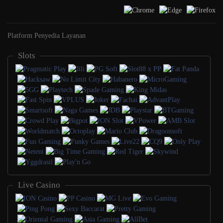
Platform Penyedia Layanan
Slots
Live Casino