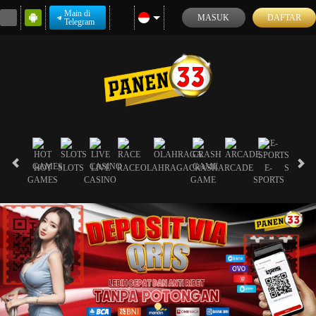
Main di
MASUK
DAFTAR
Telegram
HOT
SLOTS
LIVE
RACE
OLAHRAGA
CRASH
ARCADE
E-
SABUN
GAMES
CASINO
GAME
SPORTS
AYAM