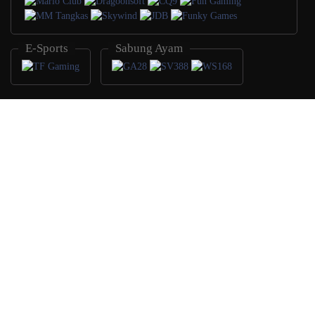
E-Sports
Sabung Ayam