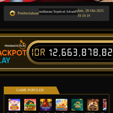
Jum, 28-Okt-2025
Pemeliharaan Terjadwal: AdvantPlay Mini Game pada 17-Agt-2025
Pemberitahuan
19.19.19
IDR
12,663,878,8
ACKPOT
LAY
GAME POPULER